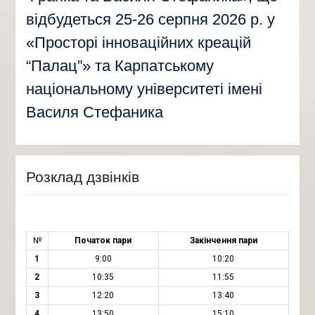
відбудеться 25-26 серпня 2026 р. у
«Просторі інноваційних креацій
“Палац”» та Карпатському
національному університеті імені
Василя Стефаника
Розклад дзвінків
№
Початок пари
Закінчення пари
1
9:00
10:20
2
10:35
11:55
3
12:20
13:40
4
13:50
15:10