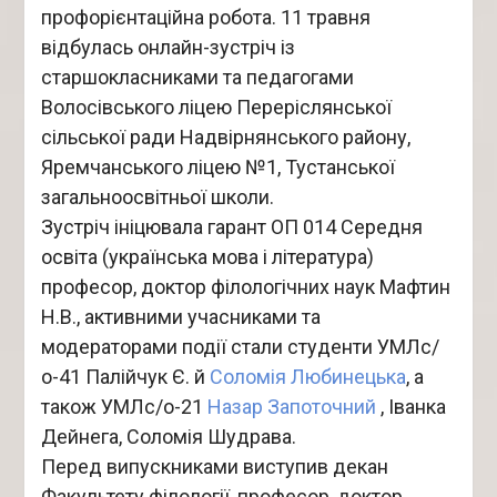
профорієнтаційна робота. 11 травня
відбулась онлайн-зустріч із
старшокласниками та педагогами
Волосівського ліцею Переріслянської
сільської ради Надвірнянського району,
Яремчанського ліцею №1, Тустанської
загальноосвітньої школи.
Зустріч ініцювала гарант ОП 014 Середня
освіта (українська мова і література)
професор, доктор філологічних наук Мафтин
Н.В., активними учасниками та
модераторами події стали студенти УМЛc/
о-41 Палійчук Є. й
Соломія Любинецька
, а
також УМЛс/о-21
Назар Запоточний
, Іванка
Дейнега, Соломія Шудрава.
Перед випускниками виступив декан
Факультету філології, професор, доктор