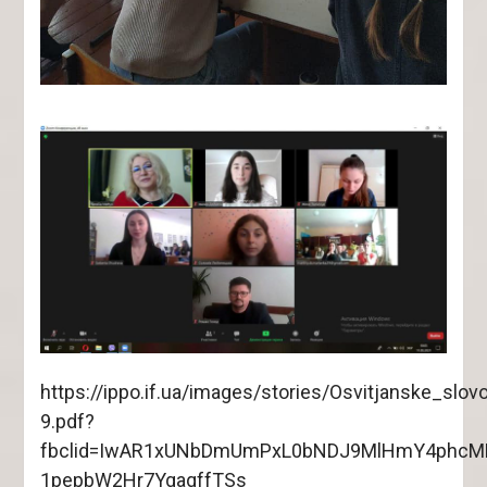
https://ippo.if.ua/images/stories/Osvitjanske_slov
9.pdf?
fbclid=IwAR1xUNbDmUmPxL0bNDJ9MlHmY4phcM
1pepbW2Hr7YgaqffTSs