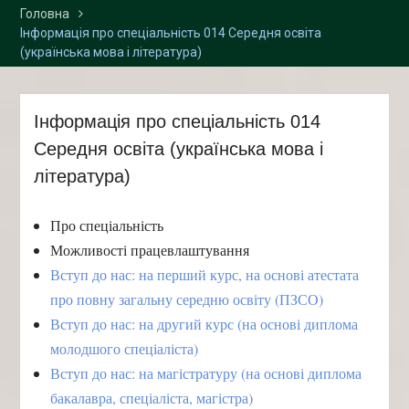
Головна
2026 р. у «Просторі
Інформація про спеціальність 014 Середня освіта
інноваційних креацій
(українська мова і література)
“Палац”» та Карпатському
національному
університеті імені Василя
Стефаника
Інформація про спеціальність 014
Середня освіта (українська мова і
література)
Про спеціальність
Можливості працевлаштування
Вступ до нас: на перший курс, на основі атестата
про повну загальну середню освіту (ПЗСО)
Вступ до нас: на другий курс (на основі диплома
молодшого спеціаліста)
Вступ до нас: на магістратуру (на основі диплома
бакалавра, спеціаліста, магістра)