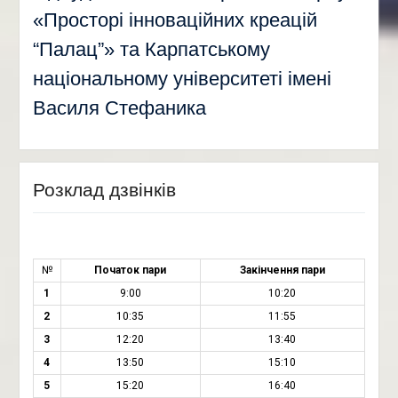
«Просторі інноваційних креацій
“Палац”» та Карпатському
національному університеті імені
Василя Стефаника
Розклад дзвінків
№
Початок пари
Закінчення пари
1
9:00
10:20
2
10:35
11:55
3
12:20
13:40
4
13:50
15:10
5
15:20
16:40