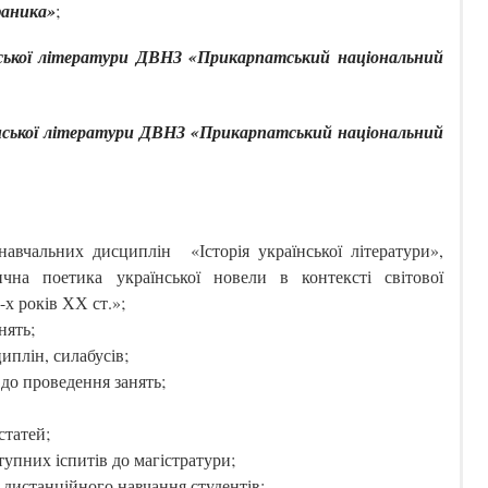
фаника»
;
ської літератури ДВНЗ «Прикарпатський національний
нської літератури ДВНЗ «Прикарпатський національний
навчальних дисциплін «Історія української літератури»,
ична поетика української новели в контексті світової
-х років ХХ ст.»;
нять;
иплін, силабусів;
до проведення занять;
статей;
тупних іспитів до магістратури;
 дистанційного навчання студентів;