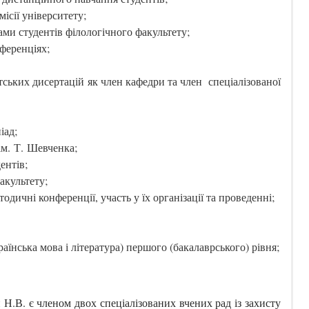
ісії університету;
ми студентів філологічного факультету;
нференціях;
тських дисертацій як член кафедри та член спеціалізованої
іад;
ім. Т. Шевченка;
ентів;
акультету;
одичні конференції, участь у їх організації та проведенні;
аїнська мова і література) першого (бакалаврського) рівня;
.В. є членом двох спеціалізованих вчених рад із захисту