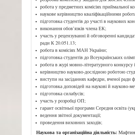
робота у предметних комісіях приймальної ком
наукове керівництво кваліфікаційними робота
підготовка студентів до участі в наукових ко
виконання обов’язків члена ЕК;
участь у рецензуванні й обговоренні кандида
ради К 20.051.13;
робота в комісіях МАН України;
підготовка студентів до Всеукраїнських олімп
робота в журі мовно-літературного конкурсу 
керівництво науково-дослідною роботою студ
виступи на засіданнях кафедри, вченої ради ф
підготовка доповідей на наукові й науково-мет
підготовка силабусів;
участь у розробці ОП;
гарант освітньої програми Середня освіта (укр
ведення звітної документації;
проведення виховних заходів;
Наукова та організаційна діяльність:
Мафтин Н