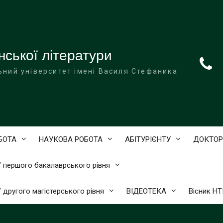
нської літератури
ьний університет імені Василя Стефаника
БОТА
НАУКОВА РОБОТА
АБІТУРІЄНТУ
ДОКТОР
)” першого бакалаврського рівня
” другого магістерського рівня
ВІДЕОТЕКА
Вісник Н