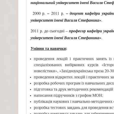
національний університет імені Василя Сте
2000 р.
–
2011 р.
– доцент кафедри україн
університет імені Василя Стефаника»
.
2011 р. до сьогодні –
професор кафедри украї
університет імені Василя Стефаника»
.
Уміння та навички
:
проведення лекцій і практичних занять із 
спеціалізованих вибіркових курсів «Істор
новелістики», «Західноукраїнська проза 20-30
проведення відкритих лекцій і практичних за
розробка робочих програм із навчальних дисц
підготовка та друк методичних рекомендацій 
написання підручників з грифом МОН;
публікація наукових і навчально-методичних 
розробка тестових завдань для проведення вс
розробка комплексу завдань для забезпечення