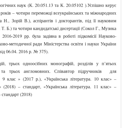
огічних наук (К. 20.051.13 та К. 20.05102 ).Успішно керує
ь років – чотири переможці всеукраїнських та міжнародних
Н., Зорій В.), аспірантів і докторантів, під її науковим
Т. Б.) та чотири кандидатські дисертації (Сокол Г., Музика
016-2019 рр. була задіяна в роботі підкомісії Науково-
ово-методичної ради Міністерства освіти і науки України
від 06.04. 2016 р. № 375).
й, трьох одноосібних монографій, розділів у п’ятьох
 та трьох англомовних. Співавтор підручників для
. 9 клас » (2017 р.), «Українська література. 10 клас» –
» (2018) – стандарт, «Українська література. 11 клас» –
 стандарт (2018)