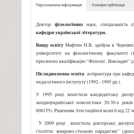
Персональна інформація
Основні публікації
філологічних
(
Доктор
наук, спеціальність
кафедри української літератури.
В
ищу освіту
Мафтин Н.В. здобула в Черніве
університеті на філологічному факультеті (
присвоєно кваліфікацію “Філолог. Викладач” 
Післядипломна освіта
: аспірантура при кафе
педагогічного інституту (1992– 1995 рр.).
У 1995 році захистила кандидатську дисер
західноукраїнської новелістики 20-30-х ро
008155). Рішенням Атестаційної колегії від 22 
У 2009 році захистила докторську дисертац
століття: жанрово-стильові парадигми” (ди