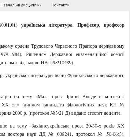
Навчальні дисципліни
Контакти
10.01.01) українська література. Професор, професор
цькому ордена Трудового Червоного Прапора державному
1979-1984). Рішенням Державної екзаменаційної комісії
(диплом з відзнакою ИВ-І №210489).
дрі української літератури Івано-Франківського державного
тацію на тему «Мала проза Ірини Вільде в контексті
ків ХХ ст.» (диплом кандидата філологічних наук КН №
червня 2000 р. (протокол №3/21 Д) видано атестат доцента.
ію на тему “Західноукраїнська проза 20-30-х років ХХ
плом доктора наук ДД № 008241, протокол № 50-06(3).