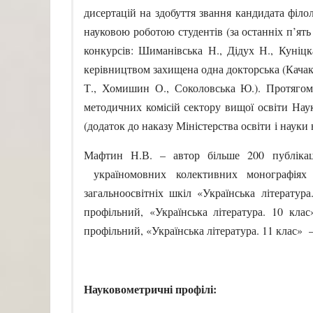
дисертацій на здобуття звання кандидата філол
науковою роботою студентів (за останніх п’ят
конкурсів: Шиманівська Н., Дідух Н., Куніцка 
керівництвом захищена одна докторська (Качак 
Т., Хомишин О., Соколовська Ю.). Протягом 2
методичних комісій сектору вищої освіти Наук
(додаток до наказу Міністерства освіти і науки 
Мафтин Н.В. – автор більше 200 публікаці
україномовних колективних монографіях
загальноосвітніх шкіл «Українська література
профільний, «Українська література. 10 клас
профільний, «Українська література. 11 клас» –
Науковометричні профілі: