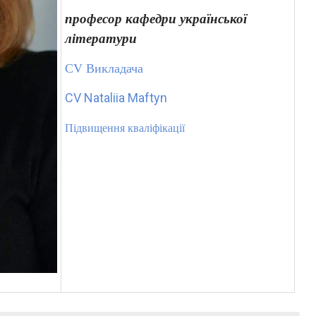
п
рофесор кафедри української
літератури
СV Викладача
CV Nataliia Maftyn
Підвищення кваліфікації