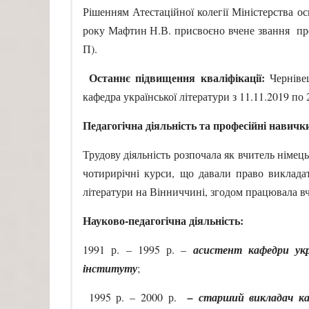
Рішенням Атестаційної колегії Міністерства ос
року Мафтин Н.В. присвоєно вчене звання про
П).
Останнє підвищення кваліфікації:
Чернівец
кафедра української літератури з 11.11.2019 по 
Педагогічна діяльність та професійні навичк
Трудову діяльність розпочала як вчитель німец
чотирирічні курси, що давали право викладат
літератури на Вінниччині, згодом працювала в
Науково-педагогічна діяльність:
1991 р. – 1995 р. –
асистент
кафедри укр
інституту
;
1995 р. – 2000 р.
– старший викладач ка