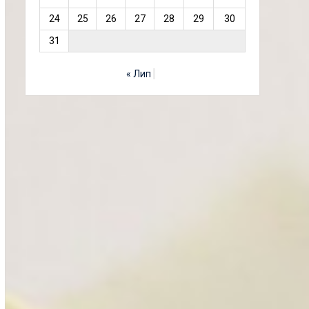
24
25
26
27
28
29
30
31
« Лип