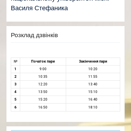
Василя Стефаника
Розклад дзвінків
№
Початок пари
Закінчення пари
1
9:00
10:20
2
10:35
11:55
3
12:20
13:40
4
13:50
15:10
5
15:20
16:40
6
16:50
18:10