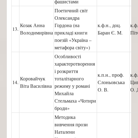
фашистами
Поетичний світ
Олександра
Козак Анна
Гордона (на
к.ф.н., доц.
к.ф
13.
Володимирівна
прикладі книги
Баран Є. М.
Піт
поезій «Україна –
метафора світу»)
Особливості
характеротворення
і розкриття
к.п.н., проф.
к.ф
Коровайчук
тоталітарного
14.
Слоньовська
Ци
Віта Василівна
режиму у романі
О. В.
О. 
Михайла
Стельмаха «Чотири
броди»
Методика
вивчення прози
Наталени