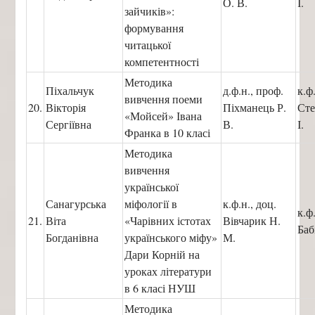
О. В.
І.
зайчиків»:
формування
читацької
компетентності
Методика
Піхальчук
д.ф.н., проф.
к.ф
вивчення поеми
20.
Вікторія
Піхманець Р.
Сте
«Мойсей» Івана
Сергіївна
В.
І.
Франка в 10 класі
Методика
вивчення
української
Санагурська
міфології в
к.ф.н., доц.
к.ф
21.
Віта
«Чарівних істотах
Вівчарик Н.
Баб
Богданівна
українського міфу»
М.
Дари Корній на
уроках літератури
в 6 класі НУШ
Методика