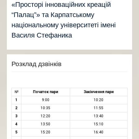
«Просторі інноваційних креацій
“Палац”» та Карпатському
національному університеті імені
Василя Стефаника
Розклад дзвінків
№
Початок пари
Закінчення пари
1
9:00
10:20
2
10:35
11:55
3
12:20
13:40
4
13:50
15:10
5
15:20
16:40