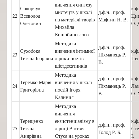
вивчення синтезу
Сокорчук
к.ф
мистецтв у школі
д.ф.н., проф.
22.
Всеволод
Ци
на матеріалі творів
Мафтин Н. В.
Олегович
О. 
Михайла
Коцюбинського
Методика
д.ф.н., проф.
Сухобока
вивчення інтимної
к.ф
23.
Піхманець Р.
Тетяна Ігорівна
лірики поетів
Пен
В.
шістдесятників
Методика
д.ф.н., проф.
к.ф
Теремко Марія
вивчення у школі
24.
Піхманець Р.
Ла
Григорівна
поезій Ігоря
В.
О. 
Калинця
Методика
вивчення
Терещенко
екзистенціалізму в
к.ф
д.ф.н., проф.
25.
Тетяна
ліриці Василя
Сте
Голод Р. Б.
Андріївна
Стуса на уроках
І.