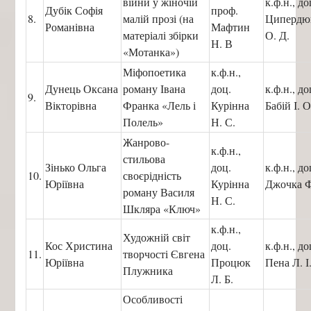
війни у жіночій
к.ф.н., до
Дубік Софія
проф.
8.
малій прозі (на
Циперд
Романівна
Мафтин
матеріалі збірки
О. Д.
Н. В
«Мотанка»)
Міфопоетика
к.ф.н.,
Дунець Оксана
роману Івана
доц.
к.ф.н., до
9.
Вікторівна
Франка «Лель і
Курінна
Бабій І. О
Полель»
Н. С.
Жанрово-
к.ф.н.,
стильова
Зінько Ольга
доц.
к.ф.н., до
10.
своєрідність
Юріївна
Курінна
Джочка Ф.
роману Василя
Н. С.
Шкляра «Ключ»
к.ф.н.,
Художній світ
Кос Христина
доц.
к.ф.н., до
11.
творчості Євгена
Юріївна
Процюк
Пена Л. І
Плужника
Л. Б.
Особливості