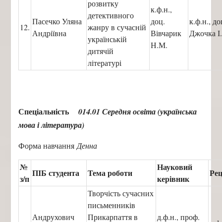
розвитку
к.ф.н.,
детективного
Пасечко Уляна
доц.
к.ф.н., до
12.
жанру в сучасній
Андріївна
Вівчарик
Джочка І.
українській
Н.М.
дитячій
літературі
Спеціальність
014.01 Середня освіта (українська
мова і література)
Форма навчання
Денна
№
Науковий
ПІБ студента
Тема роботи
Рец
з/п
керівник
Творчість сучасних
письменників
Андрухович
Прикарпаття в
д.ф.н., проф.