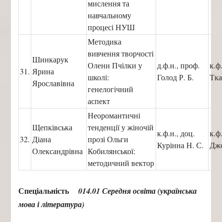
мислення та
навчальному
процесі НУШ
Методика
вивчення творчості
Шинкарук
Олени Пчілки у
д.ф.н., проф.
к.ф
31.
Ярина
школі:
Голод Р. Б.
Тка
Ярославівна
генелогічний
аспект
Неоромантичні
Щепківська
тенденції у жіночій
к.ф.н., доц.
к.ф
32.
Діана
прозі Ольги
Курінна Н. С.
Джо
Олександрівна
Кобилянської:
методичний вектор
Спеціальність
014.01 Середня освіта (українська
мова і література)