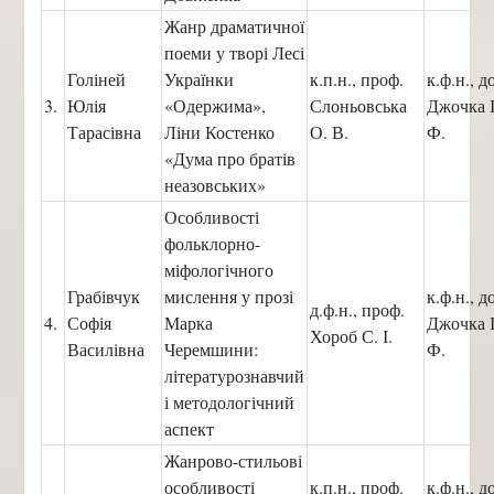
Жанр драматичної
поеми у творі Лесі
Голіней
Українки
к.п.н., проф.
к.ф.н., д
3.
Юлія
«Одержима»,
Слоньовська
Джочка І
Тарасівна
Ліни Костенко
О. В.
Ф.
«Дума про братів
неазовських»
Особливості
фольклорно-
міфологічного
Грабівчук
мислення у прозі
к.ф.н., д
д.ф.н., проф.
4.
Софія
Марка
Джочка І
Хороб С. І.
Василівна
Черемшини:
Ф.
літературознавчий
і методологічний
аспект
Жанрово-стильові
особливості
к.п.н., проф.
к.ф.н., д