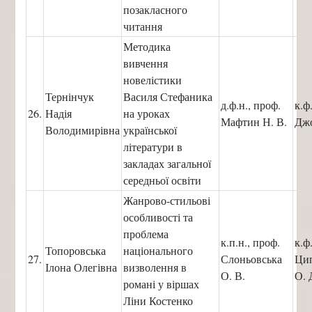
позакласного
читання
Методика
вивчення
новелістики
Тернінчук
Василя Стефаника
д.ф.н., проф.
к.ф
26.
Надія
на уроках
Мафтин Н. В.
Джо
Володимирівна
української
літератури в
закладах загальної
середньої освіти
Жанрово-стильові
особливості та
проблема
к.п.н., проф.
к.ф
Топоровська
національного
27.
Слоньовська
Ци
Ілона Олегівна
визволення в
О. В.
О. 
романі у віршах
Ліни Костенко