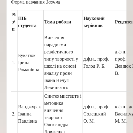
Форма навчання
Заочна
№
ПІБ
Науковий
з/
Тема роботи
Рецензе
студента
керівник
п
Вивчення
парадигми
реалістичного
д.ф.н.,
Букатюк
типу творчості у
д.ф.н., проф.
проф.
1.
Ірина
школі на основі
Голод Р. Б.
Девдюк І
Романівна
аналізу прози
В.
Івана Нечуя-
Левицького
Синтез мистецтв і
методика
Ванджурак
д.ф.н., проф.
к.ф.н., д
вивчення
2.
Іванна
Солецький
Василь
творчості
Павлівна
О. М.
М. М.
Олександра
Довженка