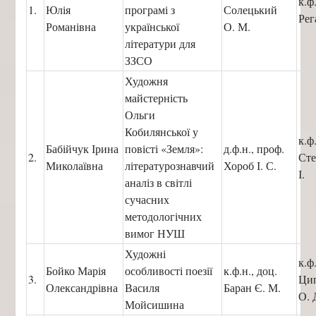
к.ф
1.
Юлія
програмі з
Солецький
Рег
Романівна
української
О. М.
літератури для
ЗЗСО
Художня
майстерність
Ольги
Кобилянської у
к.ф
Бабійчук Ірина
повісті «Земля»:
д.ф.н., проф.
2.
Сте
Миколаївна
літературознавчий
Хороб І. С.
І.
аналіз в світлі
сучасних
методологічних
вимог НУШ
Художні
к.ф
Бойко Марія
особливості поезії
к.ф.н., доц.
3.
Ци
Олександрівна
Василя
Баран Є. М.
О. 
Мойсишина