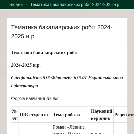
Головна
Тематика бакалаврських робіт 2024-2025 н.р.
2026 р. у «Просторі
інноваційних креацій
“Палац”» та Карпатському
національному
Тематика бакалаврських робіт 2024-
університеті імені Василя
2025 н.р.
Стефаника
Тематика бакалаврських робіт
2024-2025 н.р.
Спеціальність 035 Філологія. 035.01 Українська мова
і література
Форма навчання
Денна
№
Науковий
ПІБ студента
Тема роботи
Рецензен
з/п
керівник
Роман «Левине
серце» Павла
к.ф.н.,