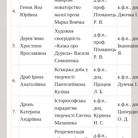
Геник Яна
новаторство
проф.
к.ф.н., до
4.
Юріївна
малої прози
Піхманець
Джочка І.
Марка Вовчка
Р. В.
Художня
д.ф.н.,
Дерев’янко
своєрідність
к.ф.н., до
проф.
5.
Христини
«Казка про
Іванишин
Піхманець
Ярославівна
Дурила» Василя
Я.
Р. В.
Симоненка
Козацька доба у
к.ф.н.,
Драб Ірина
творчості
доц.
к.ф.н., до
6.
Анатоліївна
Пантелеймона
Процюк
Думчак І.
Куліша
Л. Б.
Історіософська
к.ф.н.,
Дронь
к.ф.н., до
парадигма
доц.
7.
Катерина
Циперд
творчості Євгена
Курінна
Андріївна
О. Д.
Маланюка
Н. С.
Репрезентація
д.ф.н.,