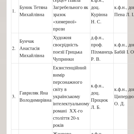
Буник Тетяна
Загребельного як
доц.
к.ф.н., до
1.
Михайлівна
зразок
Курінна
Пена Л. І
«химерної»
Н. С.
прози
Художня
д.ф.н.,
Бунчак
своєрідність
проф.
к.ф.н., до
2.
Анастасія
поезії Грицька
Піхманець
Бабій І. О
Михайлівна
Чупринки
Р. В.
Екзистенційний
вимір
персонажного
к.ф.н.,
світу в
к.ф.н., до
Гавриляк Яна
доц.
3.
українському
Циперд
Володимирівна
Процюк
інтелектуальному
О. Д.
Л. Б.
романі ХХ-го
століття 20-х
років
Жанрове
д.ф.н.,