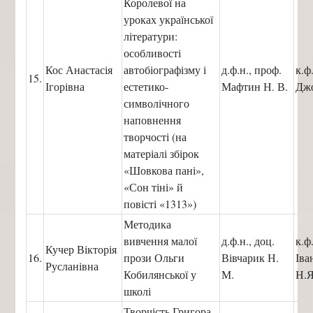
Королевої на
уроках української
літератури:
особливості
Кос Анастасія
автобіографізму і
д.ф.н., проф.
к.ф
15.
Ігорівна
естетико-
Мафтин Н. В.
Джо
символічного
наповнення
творчості (на
матеріалі збірок
«Шовкова пані»,
«Сон тіні» й
повісті «1313»)
Методика
вивчення малої
д.ф.н., доц.
к.ф
Кучер Вікторія
16.
прози Ольги
Вівчарик Н.
Ів
Русланівна
Кобилянської у
М.
Н.Я
школі
Творчість Григора