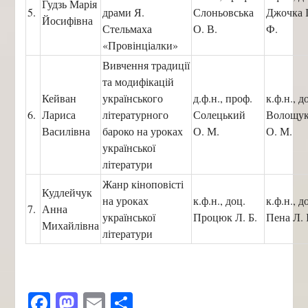
Гудзь Марія
5.
драми Я.
Слоньовська
Джочка І
Йосифівна
Стельмаха
О. В.
Ф.
«Провінціалки»
Вивчення традиції
та модифікацій
Кейван
українського
д.ф.н., проф.
к.ф.н., д
6.
Лариса
літературного
Солецький
Волощ
Василівна
бароко на уроках
О. М.
О. М.
української
літератури
Жанр кіноповісті
Кудлейчук
на уроках
к.ф.н., доц.
к.ф.н., д
7.
Анна
української
Процюк Л. Б.
Пена Л. І
Михайлівна
літератури
Facebook
Mastodon
Email
Поділитися