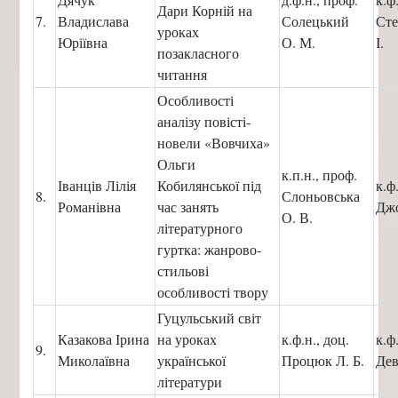
Дари Корній на
7.
Владислава
Солецький
Сте
уроках
Юріївна
О. М.
І.
позакласного
читання
Особливості
аналізу повісті-
новели «Вовчиха»
Ольги
к.п.н., проф.
Іванців Лілія
Кобилянської під
к.ф
8.
Слоньовська
Романівна
час занять
Джо
О. В.
літературного
гуртка: жанрово-
стильові
особливості твору
Гуцульський світ
Казакова Ірина
на уроках
к.ф.н., доц.
к.ф
9.
Миколаївна
української
Процюк Л. Б.
Дев
літератури