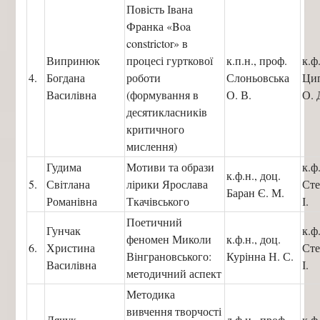
Повість Івана
Франка «Boa
constrictor» в
Випринюк
процесі гурткової
к.п.н., проф.
к.ф
4.
Богдана
роботи
Слоньовська
Ци
Василівна
(формування в
О. В.
О. 
десятикласників
критичного
мислення)
Гудима
Мотиви та образи
к.ф
к.ф.н., доц.
5.
Світлана
лірики Ярослава
Сте
Баран Є. М.
Романівна
Ткачівського
І.
Поетичний
Гунчак
к.ф
феномен Миколи
к.ф.н., доц.
6.
Христина
Сте
Вінграновського:
Курінна Н. С.
Василівна
І.
методичний аспект
Методика
вивчення творчості
Дячук
д.ф.н., проф.
к.ф