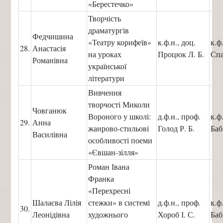
«Берестечко»
Творчість
драматургів
Федчишина
«Театру корифеїв»
к.ф.н., доц.
к.ф
28.
Анастасія
на уроках
Процюк Л. Б.
Спа
Романівна
української
літератури
Вивчення
творчості Миколи
Човганюк
Вороного у школі:
д.ф.н., проф.
к.ф
29.
Анна
жанрово-стильові
Голод Р. Б.
Баб
Василівна
особливості поеми
«Євшан-зілля»
Роман Івана
Франка
«Перехресні
Шалаєва Лілія
стежки» в системі
д.ф.н., проф.
к.ф
30.
Леонідівна
художнього
Хороб І. С.
Баб