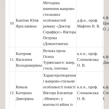
Методика
вивчення жанрово-
стильових
к.ф
Капітан Юлія
особливостей
д.ф.н., проф.
10.
Ци
Ярославівна
роману «Доктор
Мафтин Н. В.
О. 
Серафікус» Віктора
Петрова
(Домонтовича)
Велика проза
Катерняк
к.п.н., проф.
Осипа
к.ф
11.
Василина
Слоньовська
Турянського: жанр,
Джо
Володимирівна
О. В.
стиль, поетика
Характеротворення
і жанрово-стильові
Коваль
особливості повісті
к.п.н., проф.
к.ф
12.
Катерина
Віктора Близнеця
Слоньовська
Сте
Дмитрівна
«Мовчун» у
О. В.
І.
контексті війни із