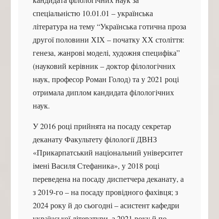
спеціальністю 10.01.01 – українська
література на тему “Українська готична проза
другої половини ХІХ – початку ХХ століття:
генеза, жанрові моделі, художня специфіка”
(науковий керівник – доктор філологічних
наук, професор Роман Голод) та у 2021 році
отримала диплом кандидата філологічних
наук.
У 2016 році прийнята на посаду секретар
деканату Факультету філології ДВНЗ
«Прикарпатський національний університет
імені Василя Стефаника», у 2018 році
переведена на посаду диспетчера деканату, а
з 2019-го – на посаду провідного фахівця; з
2024 року й до сьогодні – асистент кафедри
української літератури, з 2021 року й по