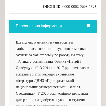
ORCID ID
: 0000-0002-5698-5393
Персональна інформація
Ще під час навчання в університеті
зацікавилася готичною науковою тематикою,
захистила магістерську ро роботу на тему
“Готика у романі Івана Франка «Петрії і
Довбущуки»”. З 2014 по 2017 рр. навчалася в
аспірантурі при кафедрі української
літератури ДВНЗ «Прикарпатський
національний університет імені Василя
Стефаника». У 2020 році успішно захистила
дисертацію на здобуття наукового ступеня
кандидата філологічних наук за