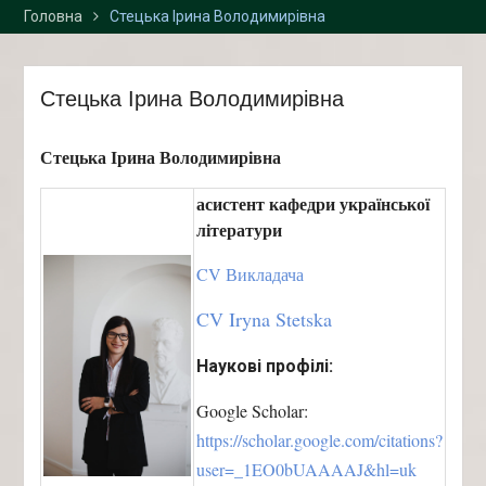
Головна
Стецька Ірина Володимирівна
2026 р. у «Просторі
інноваційних креацій
“Палац”» та Карпатському
національному
Стецька Ірина Володимирівна
університеті імені Василя
Стефаника
Стецька Ірина Володимирівна
асистент кафедри української
літератури
CV Викладача
CV Iryna Stetska
Наукові профілі:
Google Scholar:
https://scholar.google.com/citations?
user=_1EO0bUAAAAJ&hl=uk