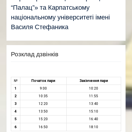
“Палац”» та Карпатському
національному університеті імені
Василя Стефаника
Розклад дзвінків
№
Початок пари
Закінчення пари
1
9:00
10:20
2
10:35
11:55
3
12:20
13:40
4
13:50
15:10
5
15:20
16:40
6
16:50
18:10