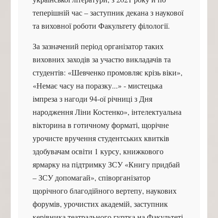
теперішній час – заступник декана з наукової
та виховної роботи Факультету філології.
За зазначений період організатор таких
виховних заходів за участю викладачів та
студентів: «Шевченко промовляє крізь віки»,
«Немає часу на поразку...» - мистецька
імпреза з нагоди 94-ої річниці з Дня
народження Ліни Костенко», інтелектуальна
вікторина в готичному форматі, щорічне
урочисте вручення студентських квитків
здобувачам освіти 1 курсу, книжкового
ярмарку на підтримку ЗСУ «Книгу придбай
– ЗСУ допомагай», співорганізатор
щорічного благодійного вертепу, наукових
форумів, урочистих академій, заступник
керівника театрального гуртка на Факультеті