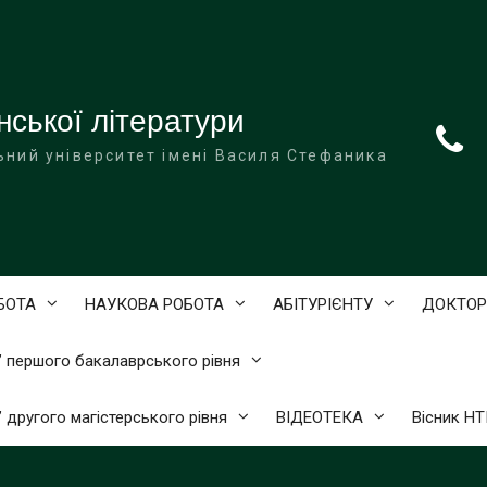
нської літератури
ьний університет імені Василя Стефаника
БОТА
НАУКОВА РОБОТА
АБІТУРІЄНТУ
ДОКТОР
)” першого бакалаврського рівня
” другого магістерського рівня
ВІДЕОТЕКА
Вісник Н