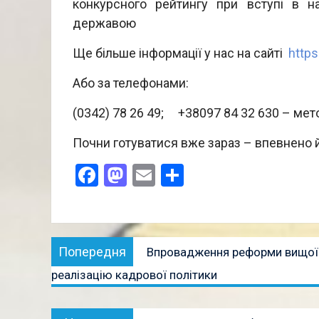
конкурсного рейтингу при вступі в на
державою
Ще більше інформації у нас на сайті
https
Або за телефонами:
(0342) 78 26 49; +38097 84 32 630 – ме
Почни готуватися вже зараз – впевнено 
Facebook
Mastodon
Email
Поділитися
Навігація
Попередня
Попередня
Впровадження реформи вищої о
записів
публікація:
реалізацію кадрової політики
Наступна