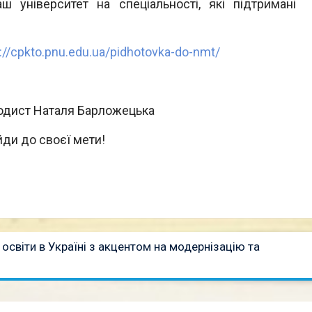
ш університет на спеціальності, які підтримані
://cpkto.pnu.edu.ua/pidhotovka-do-nmt/
тодист Наталя Барложецька
йди до своєї мети!
світи в Україні з акцентом на модернізацію та