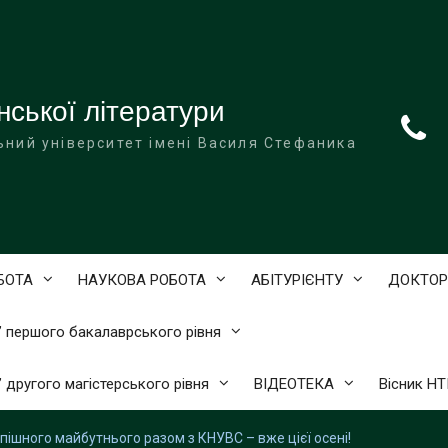
нської літератури
ьний університет імені Василя Стефаника
БОТА
НАУКОВА РОБОТА
АБІТУРІЄНТУ
ДОКТОР
)” першого бакалаврського рівня
” другого магістерського рівня
ВІДЕОТЕКА
Вісник Н
спішного майбутнього разом з КНУВС – вже цієї осені!