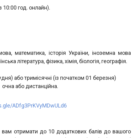
з 10:00 год. онлайн).
ова, математика, історія України, іноземна мова
нська література, фізика, хімія, біологія, географія.
удня) або тримісячні (із початком 01 березня)
 очна або дистанційна.
ms.gle/ADfg3PrKVyMDwULd6
 вам отримати до 10 додаткових балів до вашого