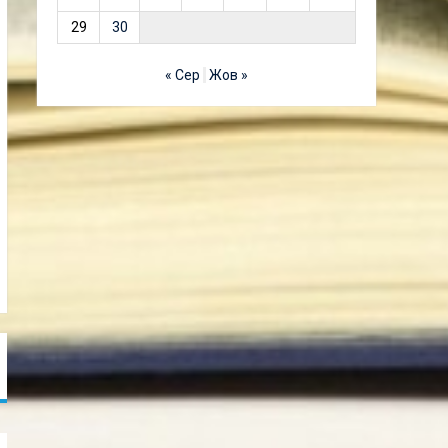
29
30
« Сер
Жов »