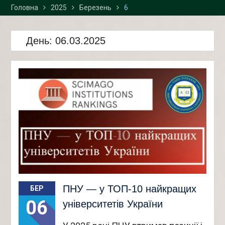
Головна
2025
2026 р. у «Просторі
Березень
6
інноваційних креацій
“Палац”» та Карпатському
День:
національному
06.03.2025
університеті імені Василя
Стефаника
ПНУ — у ТОП-10 найкращих
БЕР
06
університетів України