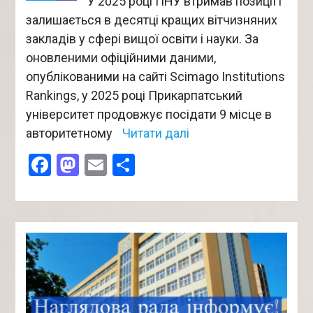
У 2025 році ПНУ втримав позиції і
залишається в десятці кращих вітчизняних
закладів у сфері вищої освіти і науки. За
оновленими офіційними даними,
опублікованими на сайті Scimago Institutions
Rankings, у 2025 році Прикарпатський
університет продовжує посідати 9 місце в
авторитетному
Читати далі
Facebook
Mastodon
Email
Поділитися