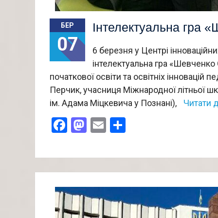
Інтелектуальна гра «
БЕР
07
6 березня у Центрі інноваційн
інтелектуальна гра «Шевченко 
початкової освіти та освітніх інновацій п
Перчик, учасниця Міжнародної літньої шк
ім. Адама Міцкевича у Познані),
Читати д
Facebook
Mastodon
Email
Поділитися