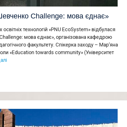
Шевченко Сhallenge: мова єднає»
их освітніх технологій «PNU EcoSystem» відбулася
Сhallenge: мова єднає», організована кафедрою
едагогічного факультету. Спікерка заходу – Мар’яна
оли «Education towards community» (Університет
алі