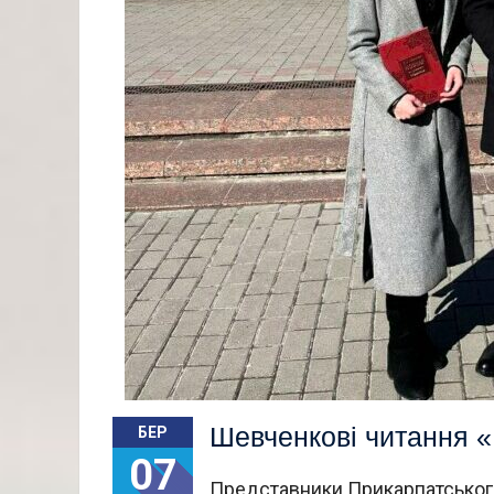
Шевченкові читання «
БЕР
07
Представники Прикарпатського