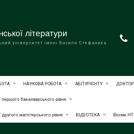
нської літератури
ьний університет імені Василя Стефаника
БОТА
НАУКОВА РОБОТА
АБІТУРІЄНТУ
ДОКТОР
)” першого бакалаврського рівня
” другого магістерського рівня
ВІДЕОТЕКА
Вісник Н