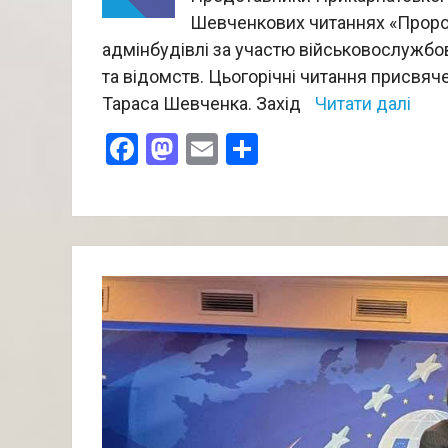
Шевченкових читаннях «Пророч
адмінбудівлі за участю військовослужбов
та відомств. Цьогорічні читання присвяч
Тараса Шевченка. Захід
Читати далі
Facebook
Mastodon
Email
Поділитися