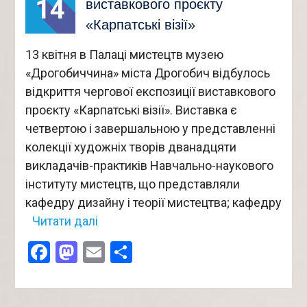
14
виставкового проєкту
«Карпатські візії»
13 квітня в Палаці мистецтв музею
«Дрогобиччина» міста Дрогобич відбулось
відкриття чергової експозиції виставкового
проєкту «Карпатські візії». Виставка є
четвертою і завершальною у представленні
колекції художніх творів дванадцяти
викладачів-практиків Навчально-наукового
інституту мистецтв, що представляли
кафедру дизайну і теорії мистецтва; кафедру
Читати далі
Facebook
Mastodon
Email
Поділитися