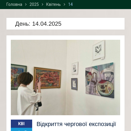
Головна
2025
2026 р. у «Просторі
Квітень
14
інноваційних креацій
“Палац”» та Карпатському
День:
національному
14.04.2025
університеті імені Василя
Стефаника
Відкриття чергової експозиції
КВІ