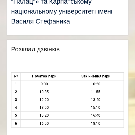
“Палац”» та Карпатському
національному університеті імені
Василя Стефаника
Розклад дзвінків
№
Початок пари
Закінчення пари
1
9:00
10:20
2
10:35
11:55
3
12:20
13:40
4
13:50
15:10
5
15:20
16:40
6
16:50
18:10