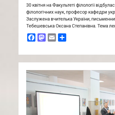
30 квітня на Факультеті філології відбула
філологічних наук, професор кафедри укр
Заслужена вчителька України, письменни
Тебешевська Оксана Степанівна. Тема лек
Facebook
Mastodon
Email
Поділитися