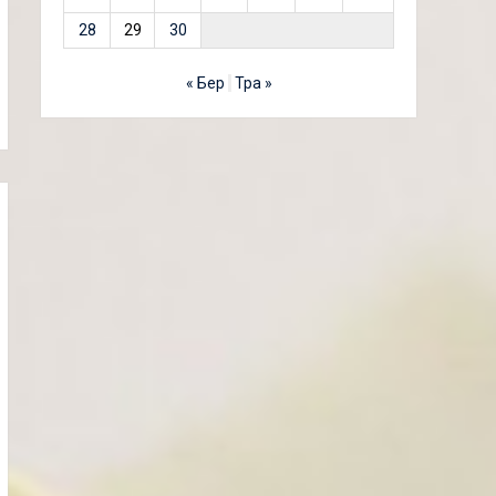
28
29
30
« Бер
Тра »