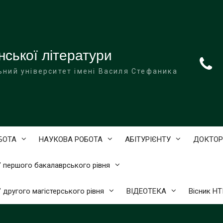
нської літератури
ьний університет імені Василя Стефаника
БОТА
НАУКОВА РОБОТА
АБІТУРІЄНТУ
ДОКТОР
)” першого бакалаврського рівня
” другого магістерського рівня
ВІДЕОТЕКА
Вісник Н