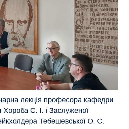
бінарна лекція професора кафедри
и Хороба С. І. і Заслуженої
тейкхолдера Тебешевської О. С.