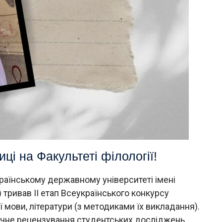
і на Факультеті філології!
Українському державному університеті імені
 тривав ІІ етап Всеукраїнського конкурсу
ї мови, літератури (з методиками їх викладання).
аочне рецензування студентських досліджень