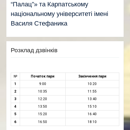
“Палац”» та Карпатському
національному університеті імені
Василя Стефаника
Розклад дзвінків
№
Початок пари
Закінчення пари
1
9:00
10:20
2
10:35
11:55
3
12:20
13:40
4
13:50
15:10
5
15:20
16:40
6
16:50
18:10