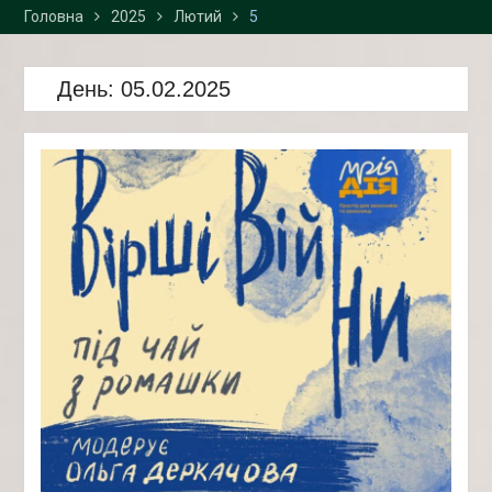
Головна
2025
2026 р. у «Просторі
Лютий
5
інноваційних креацій
“Палац”» та Карпатському
День:
національному
05.02.2025
університеті імені Василя
Стефаника