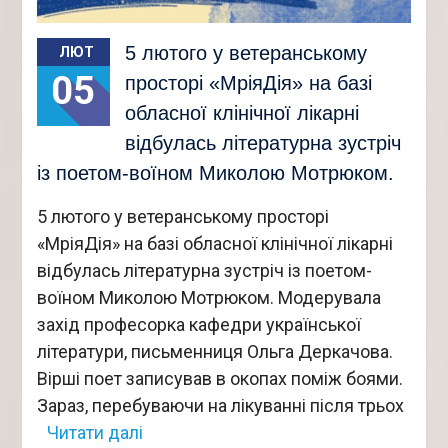
5 лютого у ветеранському
ЛЮТ
05
просторі «МріяДія» на базі
обласної клінічної лікарні
відбулась літературна зустріч
із поетом-воїном Миколою Мотрюком.
5 лютого у ветеранському просторі
«МріяДія» на базі обласної клінічної лікарні
відбулась літературна зустріч із поетом-
воїном Миколою Мотрюком. Модерувала
захід професорка кафедри української
літератури, письменниця Ольга Деркачова.
Вірші поет записував в окопах поміж боями.
Зараз, перебуваючи на лікуванні після трьох
Читати далі