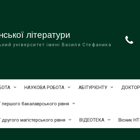
нської літератури
ьний університет імені Василя Стефаника
БОТА
НАУКОВА РОБОТА
АБІТУРІЄНТУ
ДОКТОР
)” першого бакалаврського рівня
” другого магістерського рівня
ВІДЕОТЕКА
Вісник Н