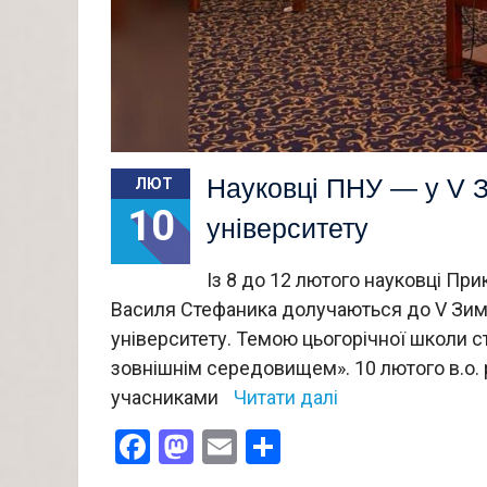
Науковці ПНУ — у V З
ЛЮТ
10
університету
Із 8 до 12 лютого науковці При
Василя Стефаника долучаються до V Зимо
університету. Темою цьогорічної школи ст
зовнішнім середовищем». 10 лютого в.о.
учасниками
Читати далі
Facebook
Mastodon
Email
Поділитися