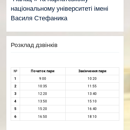
національному університеті імені
Василя Стефаника
Розклад дзвінків
№
Початок пари
Закінчення пари
1
9:00
10:20
2
10:35
11:55
3
12:20
13:40
4
13:50
15:10
5
15:20
16:40
6
16:50
18:10