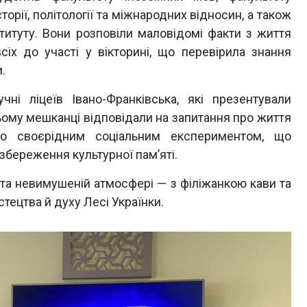
торії, політології та міжнародних відносин, а також
титуту. Вони розповіли маловідомі факти з життя
сіх до участі у вікторині, що перевірила знання
.
ні ліцеїв Івано-Франківська, які презентували
ньому мешканці відповідали на запитання про життя
ло своєрідним соціальним експериментом, що
збереження культурної пам’яті.
 та невимушеній атмосфері — з філіжанкою кави та
тецтва й духу Лесі Українки.