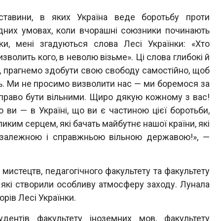
ставини, в яких Україна веде боротьбу проти
ладних умовах, коли вчорашні союзники починають
, мені згадуються слова Лесі Українки: «Хто
изволить кого, в неволю візьме». Ці слова глибокі й
ція, прагнемо здобути свою свободу самостійно, щоб
ть. Ми не просимо визволити нас — ми боремося за
 право бути вільними. Щиро дякую кожному з вас!
 ви — в Україні, що ви є частиною цієї боротьби,
ликим серцем, які бачать майбутнє нашої країни, які
незалежною і справжньою вільною державою!», —
мистецтв, педагогічного факультету та факультету
, які створили особливу атмосферу заходу. Лунала
орів Лесі Українки.
ентів факультету іноземних мов, факультету