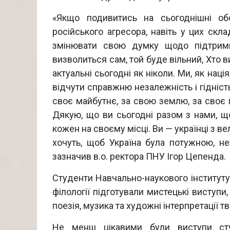
«Якщо подивитись на сьогоднішні об
російського агресора, навіть у цих ск
змінювати свою думку щодо підтримки
визволиться сам, той буде вільний, Хто в
актуальні сьогодні як ніколи. Ми, як на
відчути справжню незалежність і гідніс
своє майбутнє, за свою землю, за своє
Дякую, що ви сьогодні разом з нами, що
кожен на своєму місці. Ви — українці з ве
хочуть, щоб Україна була потужною, 
зазначив в.о. ректора ПНУ Ігор Цепенда.
Студенти Навчально-наукового інституту 
філології підготували мистецькі виступи
поезія, музика та художні інтерпретації тв
Не менш цікавими були виступи студ