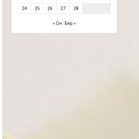
24
25
26
27
28
« Січ
Бер »