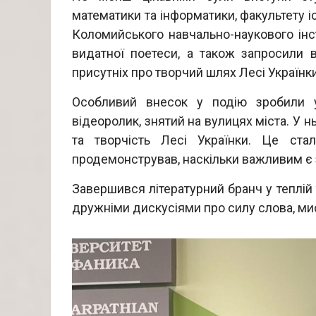
математики та інформатики, факультету іс
Коломийського навчально-наукового інс
видатної поетеси, а також запросили в
присутніх про творчий шлях Лесі Українки
Особливий внесок у подію зробили уч
відеоролик, знятий на вулицях міста. У 
та творчість Лесі Українки. Це ста
продемонстрував, наскільки важливим є 
Завершився літературний бранч у теплій
дружніми дискусіями про силу слова, мис