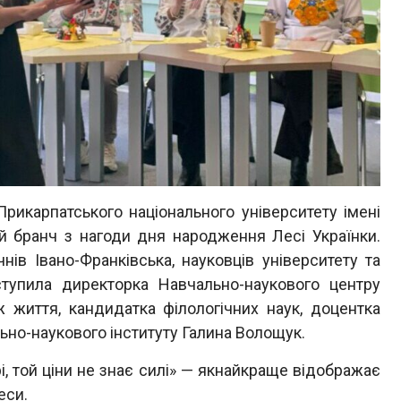
Прикарпатського національного університету імені
й бранч з нагоди дня народження Лесі Українки.
чнів Івано-Франківська, науковців університету та
ступила директорка Навчально-наукового центру
ж життя, кандидатка філологічних наук, доцентка
ьно-наукового інституту Галина Волощук.
і, той ціни не знає силі» — якнайкраще відображає
еси.