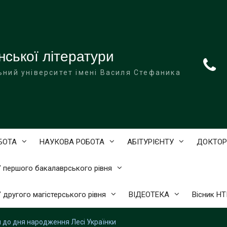
нської літератури
ьний університет імені Василя Стефаника
БОТА
НАУКОВА РОБОТА
АБІТУРІЄНТУ
ДОКТОР
)” першого бакалаврського рівня
” другого магістерського рівня
ВІДЕОТЕКА
Вісник Н
 до дня народження Лесі Українки