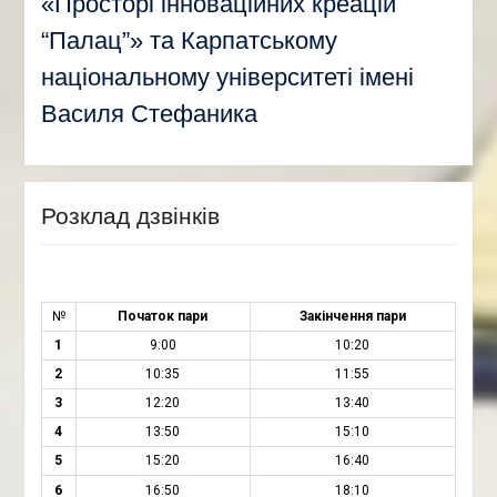
«Просторі інноваційних креацій
“Палац”» та Карпатському
національному університеті імені
Василя Стефаника
Розклад дзвінків
№
Початок пари
Закінчення пари
1
9:00
10:20
2
10:35
11:55
3
12:20
13:40
4
13:50
15:10
5
15:20
16:40
6
16:50
18:10