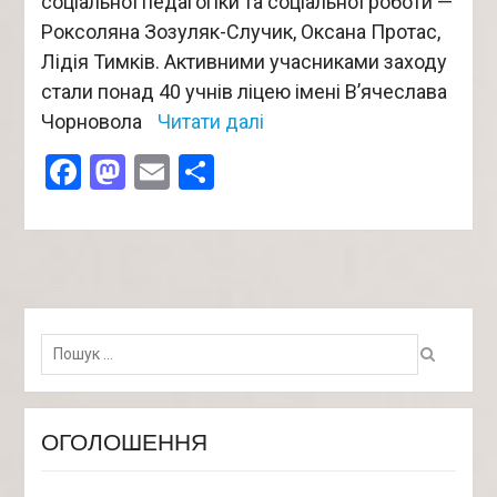
соціальної педагогіки та соціальної роботи —
Роксоляна Зозуляк-Случик, Оксана Протас,
Лідія Тимків. Активними учасниками заходу
стали понад 40 учнів ліцею імені В’ячеслава
Чорновола
Читати далі
Facebook
Mastodon
Email
Поділитися
Пошук:
ОГОЛОШЕННЯ