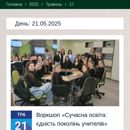
Головна
2025
2026 р. у «Просторі
Травень
21
інноваційних креацій
“Палац”» та Карпатському
День:
національному
21.05.2025
університеті імені Василя
Стефаника
Воркшоп «Сучасна освіта:
ТРА
21
єдність поколінь учителів»