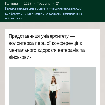
Головна
2025
2026 р. у «Просторі
Травень
21
Представниця університету — волонтерка першої
інноваційних креацій
конференції з ментального здоров’я ветеранів та
“Палац”» та Карпатському
військових
національному
університеті імені Василя
Стефаника
Представниця університету —
волонтерка першої конференції з
ментального здоров’я ветеранів та
військових