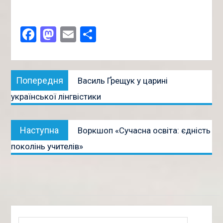
Facebook
Mastodon
Email
Поділитися
Навігація
Попередня
Попередня
Василь Ґрещук у царині
записів
публікація:
української лінгвістики
Наступна
Наступна
Воркшоп «Сучасна освіта: єдність
публікація:
поколінь учителів»
Пошук: