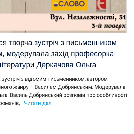
ася творча зустріч з письменником
, модерувала захід професорка
літератури Деркачова Ольга
ча зустріч з відомим письменником, автором
ивного жанру – Василем Добрянським. Модерувала
га. Василь Добрянський розповів про особливості
 романів,
Читати далі