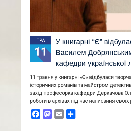
У книгарні “Є” відбул
ТРА
11
Василем Добрянським
кафедри української 
11 травня у книгарні «Є» відбулася твор
історичних романів та майстром детект
захід професорка кафедри Деркачова Оль
роботи в архівах під час написання своїх
Facebook
Mastodon
Email
Поділитися