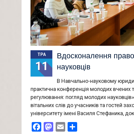
Вдосконалення право
ТРА
11
науковців
В Навчально-науковому юридич
практична конференція молодих вчених т
регулювання: погляд молодих науковців»
вітальних слів до учасників та гостей за
університету імені Василя Стефаника, до
Facebook
Mastodon
Email
Поділитися