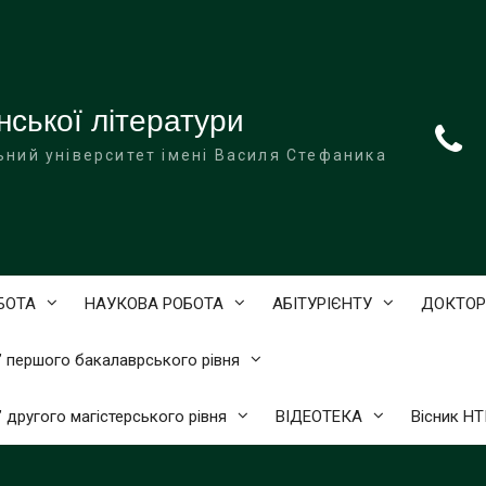
нської літератури
ьний університет імені Василя Стефаника
БОТА
НАУКОВА РОБОТА
АБІТУРІЄНТУ
ДОКТОР
)” першого бакалаврського рівня
” другого магістерського рівня
ВІДЕОТЕКА
Вісник Н